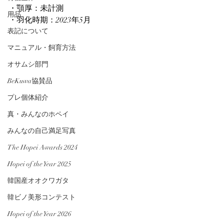
・顎厚：未計測
用品
・羽化時期：2023年5月
表記について
マニュアル・飼育方法
オサムシ部門
BeKuwa協賛品
プレ個体紹介
真・みんなのホペイ
みんなの自己満足写真
The Hopei Awards 2024
Hopei of the Year 2025
韓国産オオクワガタ
韓ビノ美形コンテスト
Hopei of the Year 2026