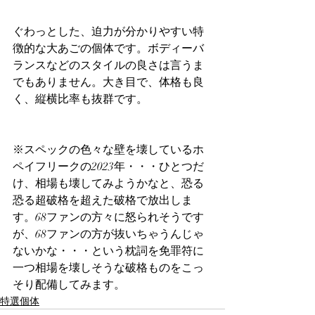
ぐわっとした、迫力が分かりやすい特
徴的な大あごの個体です。ボディーバ
ランスなどのスタイルの良さは言うま
でもありません。大き目で、体格も良
く、縦横比率も抜群です。
※スペックの色々な壁を壊しているホ
ペイフリークの2023年・・・ひとつだ
け、相場も壊してみようかなと、恐る
恐る超破格を超えた破格で放出しま
す。68ファンの方々に怒られそうです
が、68ファンの方が抜いちゃうんじゃ
ないかな・・・という枕詞を免罪符に
一つ相場を壊しそうな破格ものをこっ
そり配備してみます。
特選個体