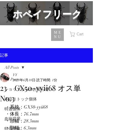
​ホペイフリーク
ME
Cart
NU
記事
All Posts
YY
All Posts
2023年6月18日
読了時間: 1分
23 GX50-yyii68 オス単
ショップからのお知らせ
No.3
本店ストック個体
・系統：GX50-yyii68
特選個体
・体長：76.7mm
血統背景
・頭幅：28.3mm
・顎幅：6.3mm
特価生体