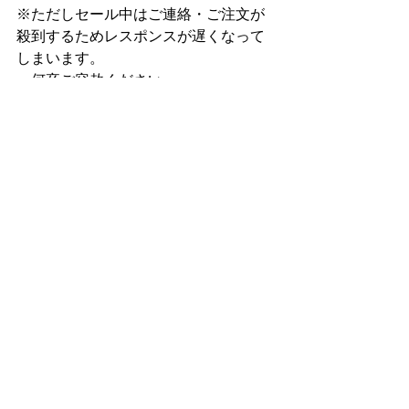
※ただしセール中はご連絡・ご注文が
殺到するためレスポンスが遅くなって
しまいます。
　何卒ご容赦ください。
ショップからのお知らせ
最新記事
すべて表示