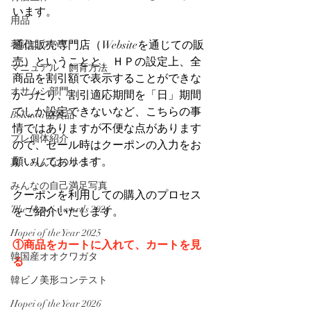
います。
用品
表記について
通信販売専門店（Websiteを通じての販
売）ということと、ＨＰの設定上、全
マニュアル・飼育方法
商品を割引額で表示することができな
オサムシ部門
かったり、割引適応期間を「日」期間
でしか設定できないなど、こちらの事
BeKuwa協賛品
情ではありますが不便な点があります
プレ個体紹介
ので、セール時はクーポンの入力をお
願いしております。
真・みんなのホペイ
みんなの自己満足写真
クーポンを利用しての購入のプロセス
The Hopei Awards 2024
をご紹介いたします。
Hopei of the Year 2025
①商品をカートに入れて、カートを見
韓国産オオクワガタ
る
韓ビノ美形コンテスト
Hopei of the Year 2026