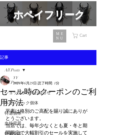
​ホペイフリーク
ME
Cart
NU
記事
All Posts
YY
All Posts
2024年6月29日
読了時間: 1分
セール時のクーポンのご利
ショップからのお知らせ
用方法
本店ストック個体
平素は格別のご高配を賜り誠にありが
特選個体
とうございます。
血統背景
当店では、毎年少なくとも夏・冬と期
間限定で大幅割引のセールを実施して
特価生体