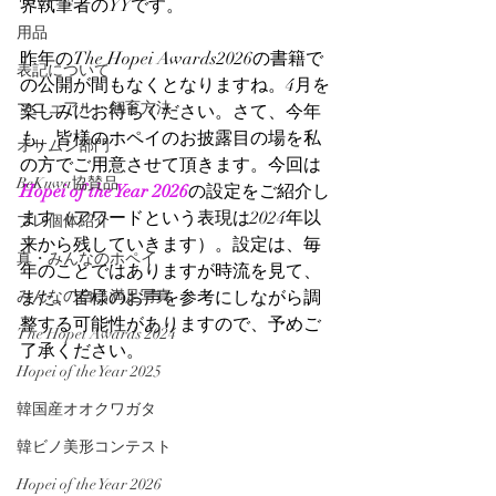
界執筆者のYYです。
用品
昨年のThe Hopei Awards2026の書籍で
表記について
の公開が間もなくとなりますね。4月を
マニュアル・飼育方法
楽しみにお待ちください。さて、今年
も、皆様のホペイのお披露目の場を私
オサムシ部門
の方でご用意させて頂きます。今回は
BeKuwa協賛品
Hopei of the Year 2026
の設定をご紹介し
ます（アワードという表現は2024年以
プレ個体紹介
来から残していきます）。設定は、毎
真・みんなのホペイ
年のことではありますが時流を見て、
みんなの自己満足写真
また、皆様のお声を参考にしながら調
整する可能性がありますので、予めご
The Hopei Awards 2024
了承ください。
Hopei of the Year 2025
韓国産オオクワガタ
韓ビノ美形コンテスト
Hopei of the Year 2026