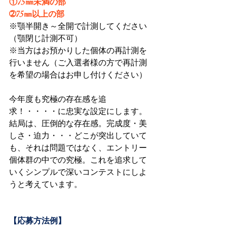
①75㎜未満の部
➁75㎜以上の部
※顎半開き～全開で計測してください
（顎閉じ計測不可）
※当方はお預かりした個体の再計測を
行いません（ご入選者様の方で再計測
を希望の場合はお申し付けください）
今年度も究極の存在感を追
求！・・・・に忠実な設定にします。
結局は、圧倒的な存在感。完成度・美
しさ・迫力・・・どこが突出していて
も、それは問題ではなく、エントリー
個体群の中での究極。これを追求して
いくシンプルで深いコンテストにしよ
うと考えています。
【応募方法例】