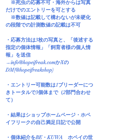
　※死虫の応募不可・海外からは写真
だけでのエントリーを可とする
　※数値は記載して構わないが未硬化
の段階での計測数値の記載は不可
・応募方法は3枚の写真と、「後述する
指定の個体情報」「飼育者様の個人情
報」を送信
→info@hopeifreak.comかXの
DM(@hopeifreakshop)
・エントリー可能数は1ブリーダーにつ
きトータルで3個体まで（2部門合わせ
て）
・結果はショップホームページ・ホペ
イフリークの自己満足日記で公開
・個体紹介をBE・KUWA　ホペイの世