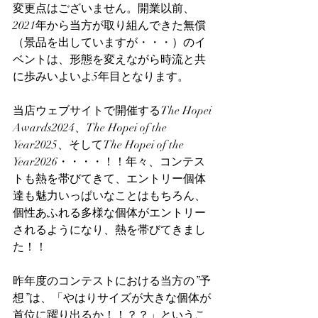
変更点はございません。開業以前、
2021年から当方が取り組んできた無償
（景品を出していますが・・・）のイ
ベントは、形態を変えながら時流と共
に歩みいよいよ5年目となります。
当店ウェブサイトで開催するThe Hopei 
Awards2024、The Hopei of the 
Year2025、そしてThe Hopei of the 
Year2026・・・・！！年々、コンテス
トも熱を帯びてきて、エントリー個体
達も魅力いっぱいなことはもちろん、
個性あふれる多様な個体がエントリー
されるようになり、熱を帯びてきまし
た！！
昨年度のコンテストにおける当方の”予
想”は、「やはりサイズが大きな個体が
首位に躍り出るか！！？？」というこ