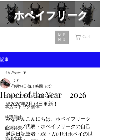
​ホペイフリーク
ME
Cart
NU
記事
All Posts
YY
All Posts
2月14日
読了時間: 10分
Hopei of the Year 2026
ショップからのお知らせ
※2026年2月14日更新！
本店ストック個体
特選個体
みなさんこんにちは。ホペイフリーク
ショップ代表・ホペイフリークの自己
血統背景
満足日記筆者・BE・KUWAホペイの世
特価生体