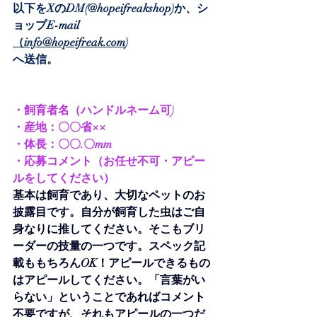
以下をXのDM(@hopeifreakshop)か、シ
ョップE-mail
（
info@hopeifreak.com
)
へ送信。
・飼育者名（ハンドルネーム可)
・産地：〇〇省××
・体長：〇〇.〇mm
・応募コメント（お任せ不可・アピー
ルをしてください）
基本は飼育であり、大切なペットのお
披露目です。自分が飼育した虫はご自
身なりに推してください。そこもブリ
ーダーの技量の一つです。スペック記
載ももちろんOK！アピールできるもの
はアピールしてください。「言葉がい
らない」ということであればコメント
不要ですが、それもアピールの一つだ